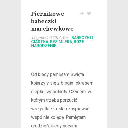
Piernikowe
babeczki
marchewkowe
14 grudzień 2014 , In:
BABECZKI I
,
,
CIASTKA
BEZ MLEKA
BOŻE
NARODZENIE
Od kiedy pamiętam Święta
kojarzyły się z błogim okresem
ciepła i wspólnoty. Czasem, w
którym trzeba porzucić
wszystkie troski i zaśpiewać
wspólnie kolędę. Pamiętam
grudzień, kiedy nocami