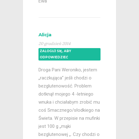
Ewa
Alicja
20 grudzień 2014
ZALOGUJ SIĘ, ABY
ODPOWIEDZIEĆ
Droga Pani Weroniko, jestem
„raczkująca” jeśli chodzi o
bezglutenowość. Problem
dotknął mojego 4 -letniego
wnuka i chciałabym zrobić mu
coś Smacznego/słodkiego na
Świeta. W przepisie na mufinki
jest 100 g „mąki
bezglutenowej „. Czy chodzi o