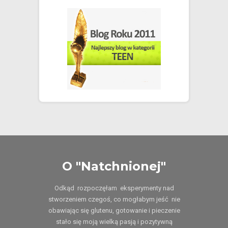
O "Natchnionej"
Odkąd rozpoczęłam eksperymenty nad
stworzeniem czegoś, co mogłabym jeść nie
obawiając się glutenu, gotowanie i pieczenie
stało się moją wielką pasją i pozytywną