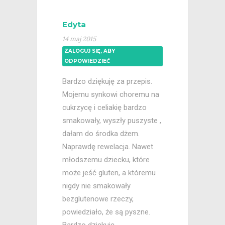
Edyta
14 maj 2015
ZALOGUJ SIĘ, ABY
ODPOWIEDZIEĆ
Bardzo dziękuję za przepis.
Mojemu synkowi choremu na
cukrzycę i celiakię bardzo
smakowały, wyszły puszyste ,
dałam do środka dżem.
Naprawdę rewelacja. Nawet
młodszemu dziecku, które
może jeść gluten, a któremu
nigdy nie smakowały
bezglutenowe rzeczy,
powiedziało, że są pyszne.
Bardzo dziękuję.