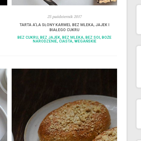
25 październik 2017
TARTA A’LA SŁONY KARMEL BEZ MLEKA, JAJEK I
BIAŁEGO CUKRU
BEZ CUKRU
,
BEZ JAJEK
,
BEZ MLEKA
,
BEZ SOI
,
BOŻE
NARODZENIE
,
CIASTA
,
WEGAŃSKIE