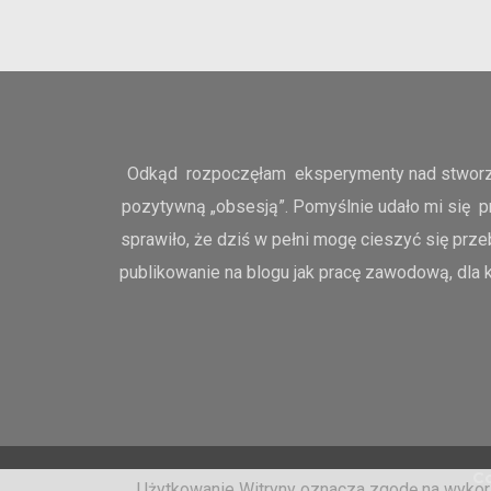
Odkąd rozpoczęłam eksperymenty nad stworzeni
pozytywną „obsesją”. Pomyślnie udało mi się p
sprawiło, że dziś w pełni mogę cieszyć się prze
publikowanie na blogu jak pracę zawodową, dla k
Co
Użytkowanie Witryny oznacza zgodę na wykor