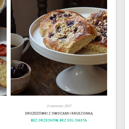
2 czerwiec 2017
DROŻDŻÓWKI Z OWOCAMI I KRUSZONKĄ
BEZ ORZECHÓW
,
BEZ SOI
,
CIASTA