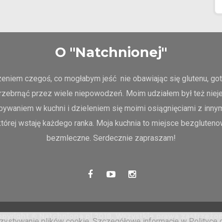
O "Natchnionej"
em czegoś, co mogłabym jeść nie obawiając się glutenu, gotowa
rzebrnąć przez wiele niepowodzeń. Moim udziałem był też nie
bywaniem w kuchni i dzieleniem się moimi osiągnięciami z innym
tórej wstaję każdego ranka. Moja kuchnia to miejsce bezgluteno
bezmleczne. Serdecznie zapraszam!
pyright © Natchniona.pl 2018. Wszystkie prawa zastrzeżo
zystywanie plików cookie. Szczegółowe informacje w Polityce 