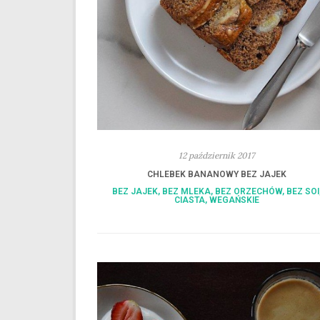
12 październik 2017
CHLEBEK BANANOWY BEZ JAJEK
BEZ JAJEK
,
BEZ MLEKA
,
BEZ ORZECHÓW
,
BEZ SOI
CIASTA
,
WEGAŃSKIE