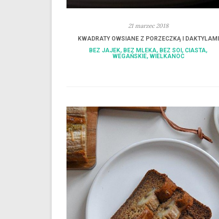
21 marzec 2018
KWADRATY OWSIANE Z PORZECZKĄ I DAKTYLAMI
BEZ JAJEK
,
BEZ MLEKA
,
BEZ SOI
,
CIASTA
,
WEGAŃSKIE
,
WIELKANOC