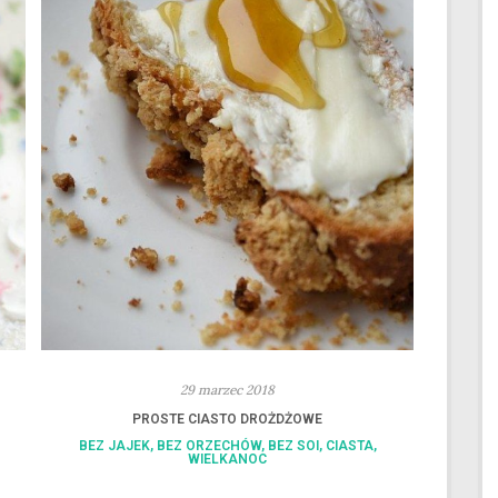
29 marzec 2018
PROSTE CIASTO DROŻDŻOWE
BEZ JAJEK
,
BEZ ORZECHÓW
,
BEZ SOI
,
CIASTA
,
WIELKANOC